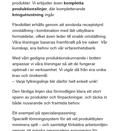
produkter. Vi erbjuder även
kompletta
produktionslinjer
, där kompletterande
kringutrustning
ingår.
Flexibilitet erhålls genom att använda receptstyrd
omställning i kombination med lätt utbytbara
formatdelar, vilket även leder till snabb omställning.
Våra lösningar baseras framförallt på tre saker: Vår
kunskap, era behov och vår erfarenhetsbank.
Med vårt gedigna produktionskunnande i botten
anpassar vi våra lösningar så att de fungerar
optimalt i er verksamhet. Vi utgår då från era unika
krav och önskemål.
– Varje fyllningslinje blir därför helt enkelt unik!
Den färdiga linjen ska förmodligen klara ett stort
spann av produkter och förpackningar, och täcka in
både nuvarande och framtida behov.
Ett exempel på specialanpassning:
Speciellt tömningssystem för att vid produktbyten
minimera spill – och samtidigt förbättra arbetsmiljön
genom att minska personalens exponering för