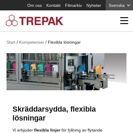
Om oss
Kontakt
Filmarkiv
Nyheter
Svenska
Start
Kompetenser
Flexibla lösningar
Skräddarsydda, flexibla
lösningar
Vi erbjuder
flexibla linjer
för fyllning av flytande