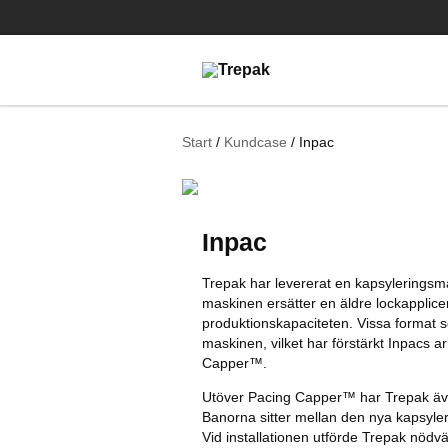
Start
Kundcase
Inpac
Inpac
Trepak har levererat en kapsyleringsm
maskinen ersätter en äldre lockapplicer
produktionskapaciteten. Vissa format s
maskinen, vilket har förstärkt Inpacs a
Capper™.
Utöver Pacing Capper™ har Trepak även
Banorna sitter mellan den nya kapsyler
Vid installationen utförde Trepak nödv