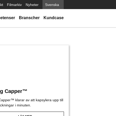
kt
Filmarkiv
Nyheter
Svenska
etenser
Branscher
Kundcase
ng Capper™
apper™ klarar av att kapsylera upp till
ckningar i minuten.