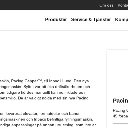
Om oss
Konta
Produkter
Service & Tjänster
Komp
askin, Pacing Capper™, till Inpac i Lund. Den nya
ingsmaskin. Syftet var att öka driftsäkerheten och
om tidigare kördes manuellt kan nu inkluderas i
rbetsmiljö. De är väldigt nöjda med sin nya Pacing
Paci
Pacing C
 levererat elevator, formatdelar och banor.
45 förpa
ingsmaskinen och Inpacs befintliga fyllningsmaskin.
ändiga anpassningar på annan utrustning, som inte är