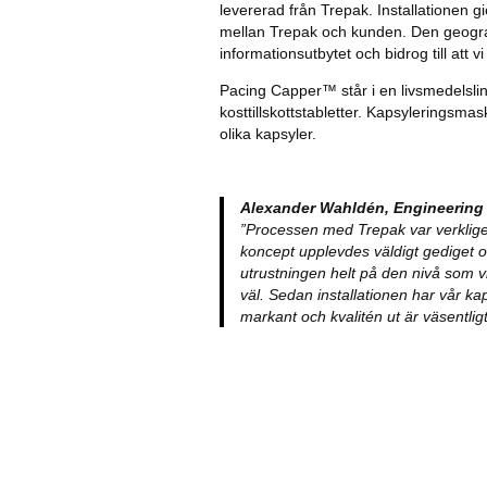
levererad från Trepak. Installationen g
mellan Trepak och kunden. Den geograf
informationsutbytet och bidrog till att 
Pacing Capper™ står i en livsmedelslin
kosttillskottstabletter. Kapsyleringsma
olika kapsyler.
Alexander Wahldén, Engineering 
”Processen med Trepak var verkligen 
koncept upplevdes väldigt gediget 
utrustningen helt på den nivå som v
väl. Sedan installationen har vår kap
markant och kvalitén ut är väsentlig