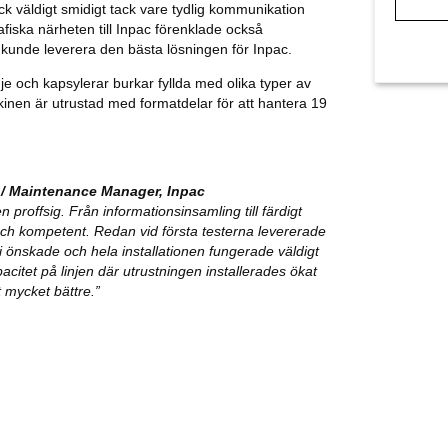
ick väldigt smidigt tack vare tydlig kommunikation
iska närheten till Inpac förenklade också
vi kunde leverera den bästa lösningen för Inpac.
je och kapsylerar burkar fyllda med olika typer av
skinen är utrustad med formatdelar för att hantera 19
/ Maintenance Manager, Inpac
proffsig. Från informationsinsamling till färdigt
och kompetent. Redan vid första testerna levererade
i önskade och hela installationen fungerade väldigt
acitet på linjen där utrustningen installerades ökat
t mycket bättre.”