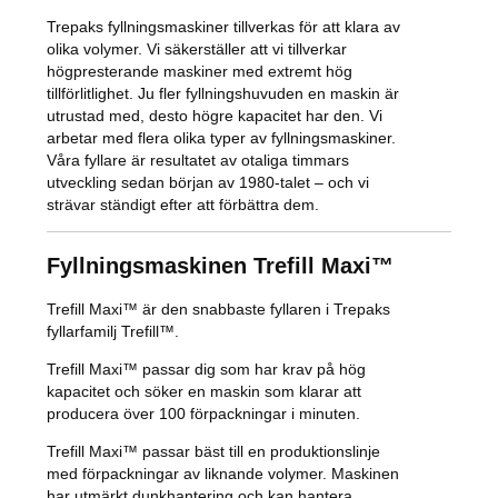
Trepaks fyllningsmaskiner tillverkas för att klara av
olika volymer. Vi säkerställer att vi tillverkar
högpresterande maskiner med extremt hög
tillförlitlighet. Ju fler fyllningshuvuden en maskin är
utrustad med, desto högre kapacitet har den. Vi
arbetar med flera olika typer av fyllningsmaskiner.
Våra fyllare är resultatet av otaliga timmars
utveckling sedan början av 1980-talet – och vi
strävar ständigt efter att förbättra dem.
Fyllningsmaskinen Trefill Maxi™
Trefill Maxi™ är den snabbaste fyllaren i Trepaks
fyllarfamilj Trefill™.
Trefill Maxi™ passar dig som har krav på hög
kapacitet och söker en maskin som klarar att
producera över 100 förpackningar i minuten.
Trefill Maxi™ passar bäst till en produktionslinje
med förpackningar av liknande volymer. Maskinen
har utmärkt dunkhantering och kan hantera