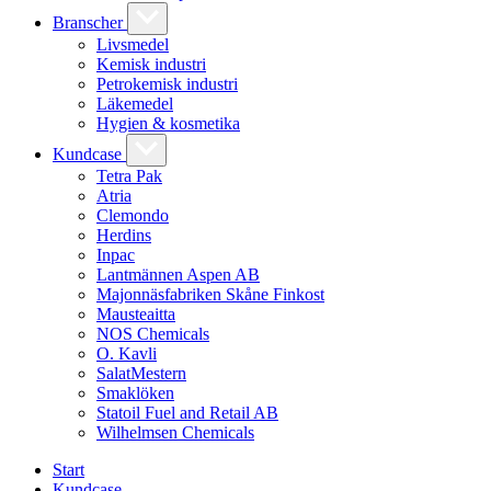
Branscher
Livsmedel
Kemisk industri
Petrokemisk industri
Läkemedel
Hygien & kosmetika
Kundcase
Tetra Pak
Atria
Clemondo
Herdins
Inpac
Lantmännen Aspen AB
Majonnäsfabriken Skåne Finkost
Mausteaitta
NOS Chemicals
O. Kavli
SalatMestern
Smaklöken
Statoil Fuel and Retail AB
Wilhelmsen Chemicals
Start
Kundcase