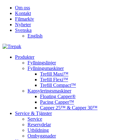
Om oss
Kontakt
Filmarkiv
Nyheter
Svenska
English
Produkter
Fyllningslinjer
Fyllningsmaskiner
Trefill Maxi™
Trefill Flexi™
Trefill Compact™
Kapsyleringsmaskiner
Floating Capper®
Pacing Capper™
Capper 25™ & Capper 30™
Service & Tjänster
Service
Reservdelar
Utbildning
Ombyggnader