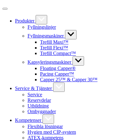
Produkter
Fyllningslinjer
Fyllningsmaskiner
Trefill Maxi™
Trefill Flexi™
Trefill Compact™
Kapsyleringsmaskiner
Floating Capper®
Pacing Capper™
Capper 25™ & Capper 30™
Service & Tjänster
Service
Reservdelar
Utbildning
Ombyggnader
Kompetenser
Flexibla lösningar
Hygien med CIP-system
ATEX-kompetens