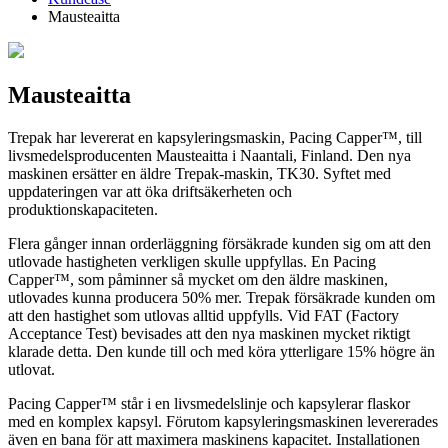
Mausteaitta
Mausteaitta
Trepak har levererat en kapsyleringsmaskin, Pacing Capper™, till
livsmedelsproducenten Mausteaitta i Naantali, Finland. Den nya
maskinen ersätter en äldre Trepak-maskin, TK30. Syftet med
uppdateringen var att öka driftsäkerheten och
produktionskapaciteten.
Flera gånger innan orderläggning försäkrade kunden sig om att den
utlovade hastigheten verkligen skulle uppfyllas. En Pacing
Capper™, som påminner så mycket om den äldre maskinen,
utlovades kunna producera 50% mer. Trepak försäkrade kunden om
att den hastighet som utlovas alltid uppfylls. Vid FAT (Factory
Acceptance Test) bevisades att den nya maskinen mycket riktigt
klarade detta. Den kunde till och med köra ytterligare 15% högre än
utlovat.
Pacing Capper™ står i en livsmedelslinje och kapsylerar flaskor
med en komplex kapsyl. Förutom kapsyleringsmaskinen levererades
även en bana för att maximera maskinens kapacitet. Installationen