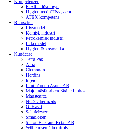
Kompetenser
Flexibla lösningar
Hygien med CIP-system
ATEX-kompetens
Branscher
Livsmedel
Kemisk industri
Petrokemisk industri
Läkemedel
Hygien & kosmetika
Kundcase
Tetra Pak
Atria
Clemondo
Herdins
Inpac
Lantmännen Aspen AB
Majonnäsfabriken Skåne Finkost
Mausteaitta
NOS Chemicals
O. Kavli
SalatMestern
Smaklöken
Statoil Fuel and Retail AB
Wilhelmsen Chemicals