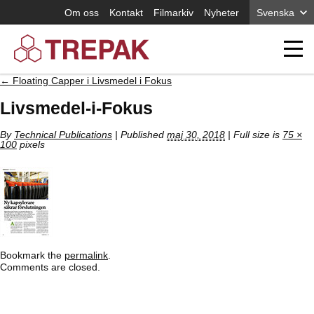
Om oss
Kontakt
Filmarkiv
Nyheter
Svenska
←
Floating Capper i Livsmedel i Fokus
Livsmedel-i-Fokus
By
Technical Publications
|
Published
maj 30, 2018
| Full size is
75 ×
100
pixels
Bookmark the
permalink
.
Comments are closed.