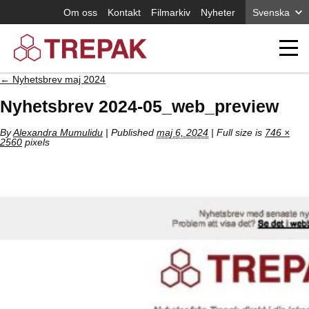
Om oss
Kontakt
Filmarkiv
Nyheter
Svenska
←
Nyhetsbrev maj 2024
Nyhetsbrev 2024-05_web_preview
By
Alexandra Mumulidu
|
Published
maj 6, 2024
| Full size is
746 ×
2560
pixels