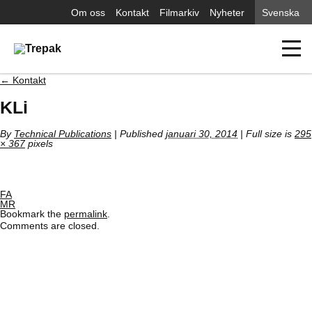
Om oss
Kontakt
Filmarkiv
Nyheter
Svenska
←
Kontakt
KLi
By
Technical Publications
|
Published
januari 30, 2014
| Full size is
295
× 367
pixels
FA
MR
Bookmark the
permalink
.
Comments are closed.