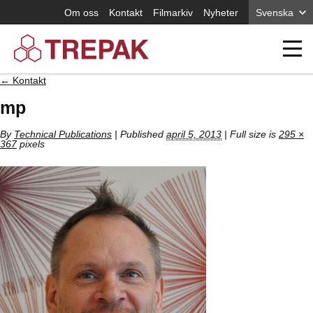
Om oss
Kontakt
Filmarkiv
Nyheter
Svenska
←
Kontakt
mp
By
Technical Publications
|
Published
april 5, 2013
| Full size is
295 ×
367
pixels