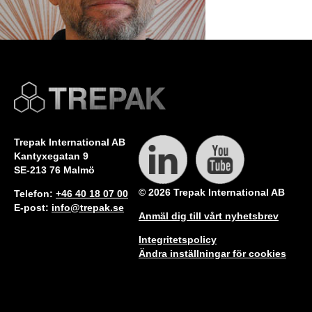
LL
MV
Trepak International AB
Bookmark the
permalink
.
Kantyxegatan 9
Comments are closed.
SE-213 76 Malmö
© 2026 Trepak International AB
Telefon:
+46 40 18 07 00
E-post:
info@trepak.se
Anmäl dig till vårt nyhetsbrev
Integritetspolicy
Ändra inställningar för cookies