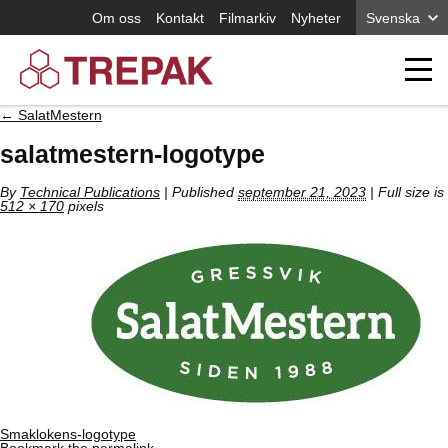
Om oss
Kontakt
Filmarkiv
Nyheter
Svenska
←
SalatMestern
salatmestern-logotype
By
Technical Publications
|
Published
september 21, 2023
| Full size is
512 × 170
pixels
Smaklokens-logotype